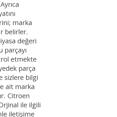
 Ayrıca
yatını
rini; marka
 belirler.
piyasa değeri
ru parçayı
trol etmekte
 yedek parça
 sizlere bilgi
ne ait marka
r. Citroen
inal ile ilgili
le iletişime