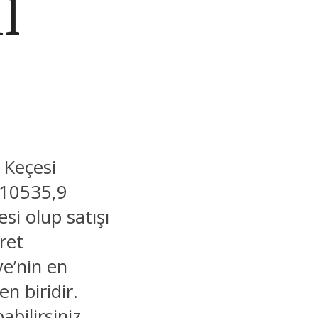
l
 Keçesi
210535,9
si olup satışı
ret
e’nin en
n biridir.
bilirsiniz.