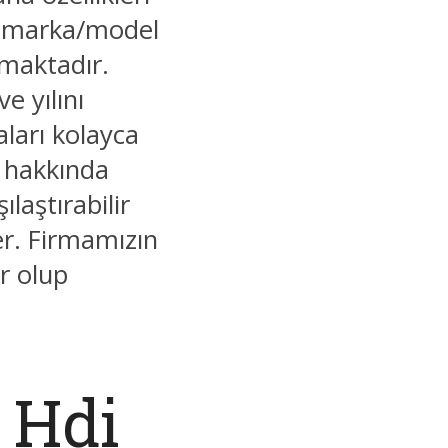
, marka/model
lmaktadır.
e yılını
aları kolayca
er hakkında
şılaştırabilir
ler. Firmamızın
r olup
6 Hdi