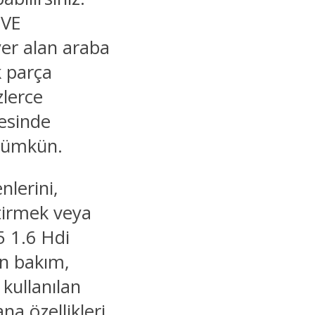
 VE
yer alan araba
k parça
zlerce
yesinde
 mümkün.
nlerini,
ştirmek veya
5 1.6 Hdi
ın bakım,
 kullanılan
a özellikleri