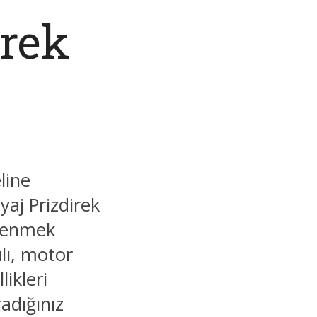
irek
line
aj Prizdirek
ğrenmek
ılı, motor
likleri
adığınız