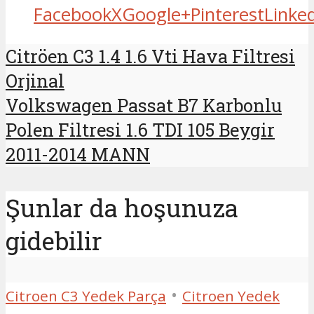
Facebook
X
Google+
Pinterest
Linke
Citröen C3 1.4 1.6 Vti Hava Filtresi
Orjinal
Volkswagen Passat B7 Karbonlu
Polen Filtresi 1.6 TDI 105 Beygir
2011-2014 MANN
Şunlar da hoşunuza
gidebilir
•
Citroen C3 Yedek Parça
Citroen Yedek