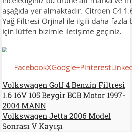
incelediğiniz bu ürüne ait marka ve mo
aşağıda yer almaktadır. Citroen C4 1.
Yağ Filtresi Orjinal ile ilgili daha fazla
için lütfen bizimle iletişime geçiniz.
Facebook
X
Google+
Pinterest
Linke
Volkswagen Golf 4 Benzin Filtresi
1.6 16V 105 Beygir BCB Motor 1997-
2004 MANN
Volkswagen Jetta 2006 Model
Sonrası V Kayışı