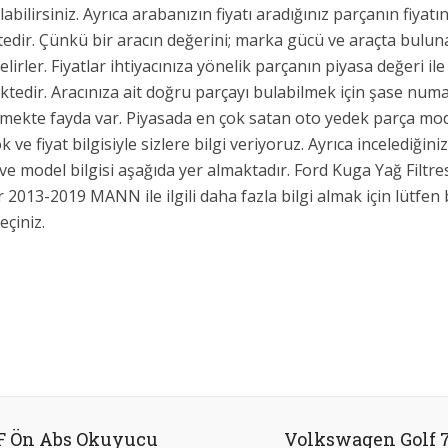
abilirsiniz. Ayrıca arabanızın fiyatı aradığınız parçanın fiyatın
tedir. Çünkü bir aracın değerini; marka gücü ve araçta bulu
elirler. Fiyatlar ihtiyacınıza yönelik parçanın piyasa değeri ile
tedir. Aracınıza ait doğru parçayı bulabilmek için şase numar
tmekte fayda var. Piyasada en çok satan oto yedek parça mod
k ve fiyat bilgisiyle sizlere bilgi veriyoruz. Ayrıca incelediğin
ve model bilgisi aşağıda yer almaktadır. Ford Kuga Yağ Filtre
 2013-2019 MANN ile ilgili daha fazla bilgi almak için lütfen 
eçiniz.
Facebook
X
Google+
Pinterest
LinkedIn
 F Ön Abs Okuyucu
Volkswagen Golf 7 