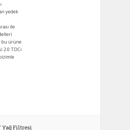
ı
nan yedek
ası ile
elleri
iz bu ürüne
si 2.0 TDCi
bizimle
Yağ Filtresi