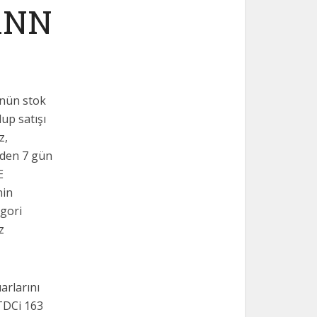
MANN
ünün stok
up satışı
z,
izden 7 gün
E
nin
egori
z
arlarını
 TDCi 163