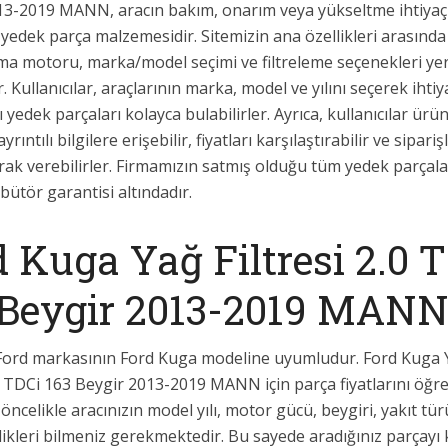
13-2019 MANN, aracın bakım, onarım veya yükseltme ihtiyaçla
 yedek parça malzemesidir. Sitemizin ana özellikleri arasınd
ma motoru, marka/model seçimi ve filtreleme seçenekleri ye
. Kullanıcılar, araçlarının marka, model ve yılını seçerek ihtiy
 yedek parçaları kolayca bulabilirler. Ayrıca, kullanıcılar ürün
rıntılı bilgilere erişebilir, fiyatları karşılaştırabilir ve sipariş
rak verebilirler. Firmamızın satmış olduğu tüm yedek parçalar
ibütör garantisi altındadır.
 Kuga Yağ Filtresi 2.0 
 Beygir 2013-2019 MAN
Ford markasının Ford Kuga modeline uyumludur. Ford Kuga 
.0 TDCi 163 Beygir 2013-2019 MANN için parça fiyatlarını öğ
 öncelikle aracınızın model yılı, motor gücü, beygiri, yakıt tür
llikleri bilmeniz gerekmektedir. Bu sayede aradığınız parçayı 