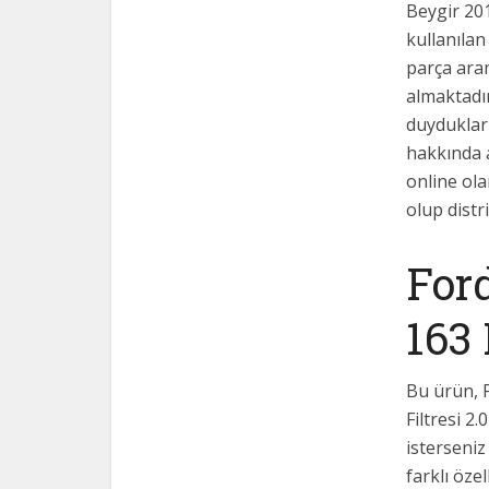
Beygir 20
kullanılan
parça ara
almaktadır
duydukları
hakkında ay
online ola
olup distr
Ford
163
Bu ürün, 
Filtresi 2
isterseniz
farklı öze