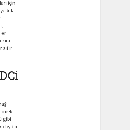
rı için
a yedek
r
aç
ler
lerini
 sıfır
TDCi
N
Yağ
renmek
ü gibi
kolay bir