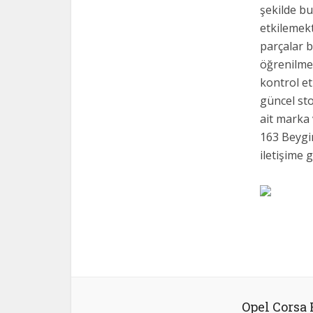
şekilde bul
etkilemek
parçalar b
öğrenilmek
kontrol e
güncel sto
ait marka 
163 Beygir
iletişime g
Opel Corsa