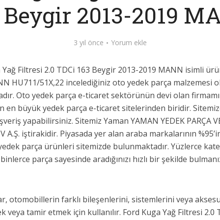
 Beygir 2013-2019 
3 yıl önce
Yorum ekle
 Yağ Filtresi 2.0 TDCi 163 Beygir 2013-2019 MANN isimli ür
N HU711/51X,22 incelediğiniz oto yedek parça malzemesi ol
dır. Oto yedek parça e-ticaret sektörünün devi olan firmamı
n en büyük yedek parça e-ticaret sitelerinden biridir. Sitem
lışveriş yapabilirsiniz. Sitemiz Yaman YAMAN YEDEK PARÇA V
.Ş. iştirakidir. Piyasada yer alan araba markalarının %95’i
yedek parça ürünleri sitemizde bulunmaktadır. Yüzlerce kat
 binlerce parça sayesinde aradığınızı hızlı bir şekilde bulmanı
r, otomobillerin farklı bileşenlerini, sistemlerini veya aksesu
k veya tamir etmek için kullanılır. Ford Kuga Yağ Filtresi 2.0