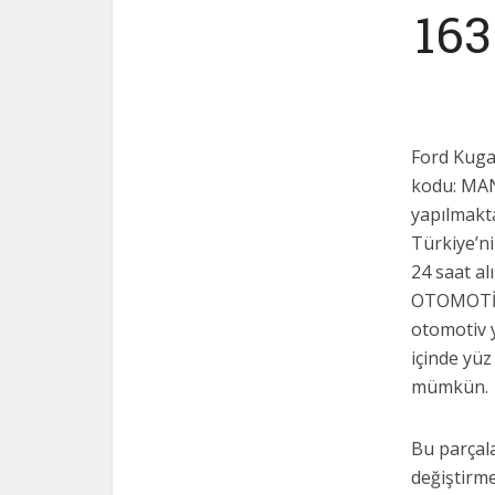
163
Ford Kuga
kodu: MAN
yapılmakta
Türkiye’ni
24 saat a
OTOMOTİV A
otomotiv 
içinde yüz
mümkün.
Bu parçala
değiştirme